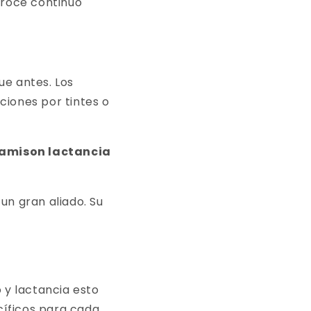
 roce continuo
ue antes. Los
ciones por tintes o
amison lactancia
n gran aliado. Su
 y lactancia esto
íficos para cada