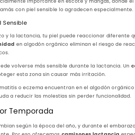
ecialmente importante en escote y mangas, donde el
 mamás con piel sensible lo agradecen especialmente.
l Sensible
 y la lactancia, tu piel puede reaccionar diferente q
nidad
en algodón orgánico eliminan el riesgo de reac
cos.
uede volverse más sensible durante la lactancia. Un
c
teger esta zona sin causar más irritación.
atitis o eczema encuentran en el algodón orgánico u
uda a reducir las molestias sin perder funcionalidad.
or Temporada
mbian según la época del año, y durante el embarazo
ante. Por eso ofrecemos
camisones lactancia
espec