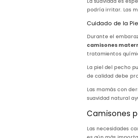
La suavidad es esp
podría irritar. Las
Cuidado de la Pie
Durante el embarazo
camisones mater
tratamientos quími
La piel del pecho p
de calidad debe pro
Las mamás con derm
suavidad natural ay
Camisones p
Las necesidades ca
es aún más import