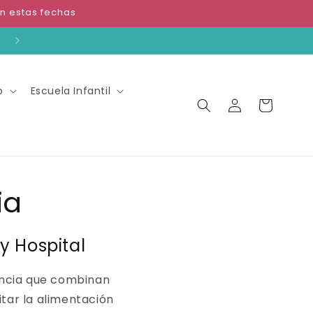
n estas fechas
o
Escuela Infantil
Iniciar
Carrito
sesión
ia
y Hospital
ancia que combinan
itar la alimentación