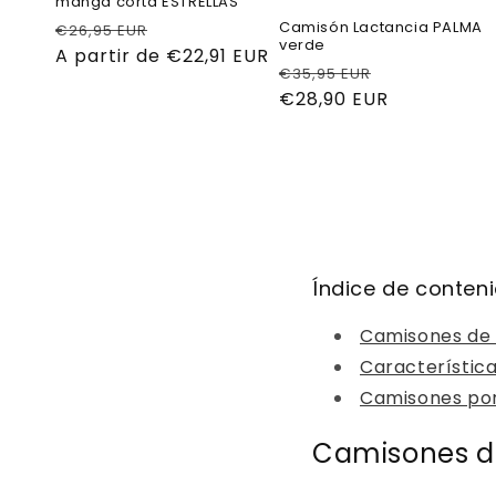
manga corta ESTRELLAS
Camisón Lactancia PALMA
Precio
Precio
€26,95 EUR
verde
habitual
A partir de €22,91 EUR
de
Precio
Precio
€35,95 EUR
oferta
habitual
€28,90 EUR
de
oferta
Índice de conten
Camisones de
Característic
Camisones po
Camisones d