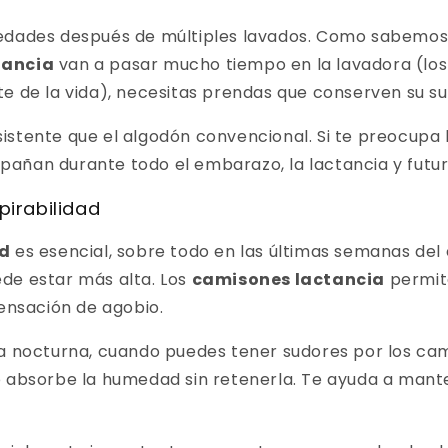
edades después de múltiples lavados. Como sabemos
tancia
van a pasar mucho tiempo en la lavadora (lo
e de la vida), necesitas prendas que conserven su su
stente que el algodón convencional. Si te preocupa l
añan durante todo el embarazo, la lactancia y futu
pirabilidad
ad
es esencial, sobre todo en las últimas semanas de
de estar más alta. Los
camisones lactancia
permite
sensación de agobio.
ia nocturna, cuando puedes tener sudores por los ca
o absorbe la humedad sin retenerla. Te ayuda a mant