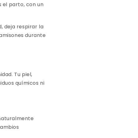
 el parto, con un
 deja respirar la
camisones durante
dad. Tu piel,
iduos químicos ni
 naturalmente
 cambios