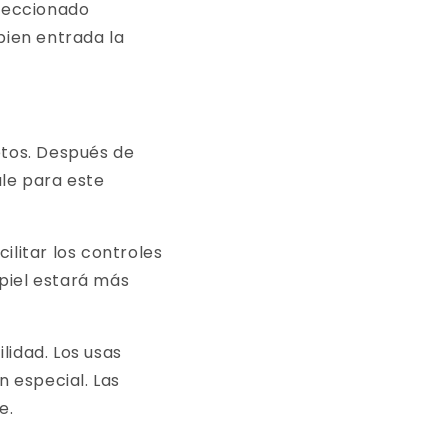
eleccionado
ien entrada la
etos. Después de
le para este
ilitar los controles
 piel estará más
ilidad. Los usas
 especial. Las
e.