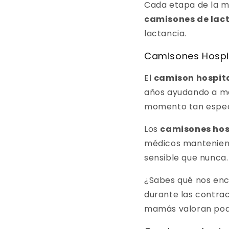
Cada etapa de la m
camisones de lac
lactancia.
Camisones Hospit
El
camison hospita
años ayudando a ma
momento tan espec
Los
camisones hos
médicos manteniendo
sensible que nunca.
¿Sabes qué nos en
durante las contrac
mamás valoran pode