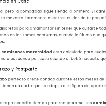
ncia en Casa
, pero la comodidad sigue siendo lo primero. El
cami
arte moverte libremente mientras cuidas de tu peque
discretas para amamantar sin tener que quitarte tod
ico en las tomas nocturnas, cuando lo último que qui
os.
s
camisones maternidad
está calculado para cualqu
ma o paseando por casa cuando el bebé necesita que 
azo y Postparto
azo
perfecto crece contigo durante estos meses de
 tienen un corte que se adapta a tu figura sin apreta
 cuerpo necesita tiempo para recuperarse. Los
camis