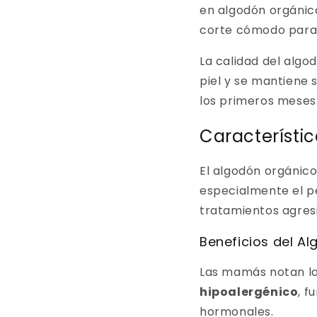
en algodón orgánico
corte cómodo para
La calidad del algo
piel y se mantiene
los primeros meses
Característi
El algodón orgánico
especialmente el pe
tratamientos agresi
Beneficios del A
Las mamás notan la
hipoalergénico
, f
hormonales.