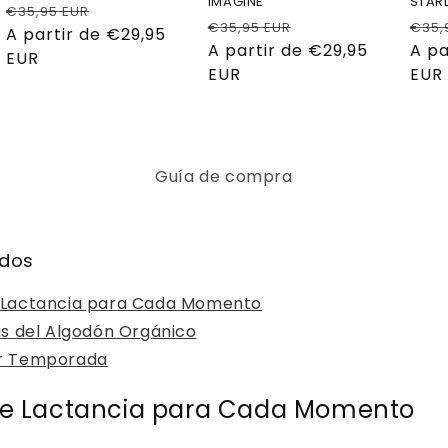
IMAGINE
STAR
Precio
Precio
€35,95 EUR
Precio
Precio
Prec
€35,95 EUR
€35,
habitual
A partir de €29,95
de
habitual
A partir de €29,95
de
habi
A pa
EUR
oferta
EUR
oferta
EUR
Guía de compra
idos
 Lactancia para Cada Momento
as del Algodón Orgánico
r Temporada
e Lactancia para Cada Momento