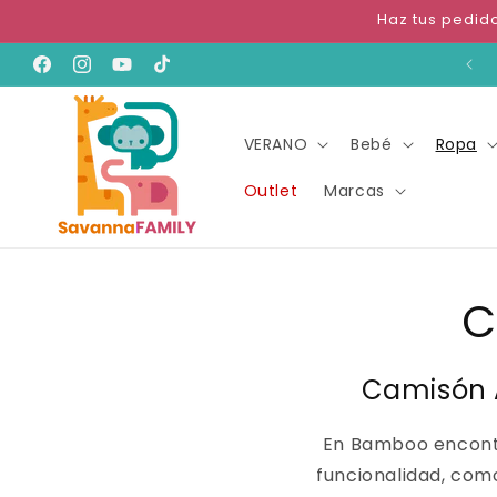
Ir
Haz tus pedid
directamente
al contenido
Te damos la bienvenida a nuestra tienda
Facebook
Instagram
YouTube
TikTok
VERANO
Bebé
Ropa
Outlet
Marcas
C
Camisón A
En Bamboo encontr
funcionalidad, como