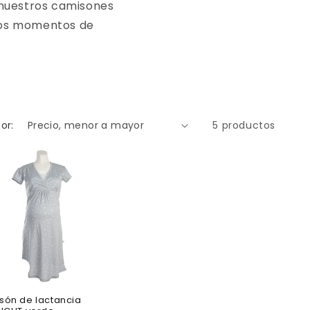
 nuestros camisones
 los momentos de
or:
5 productos
erta
són de lactancia