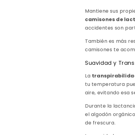
Mantiene sus propi
camisones de lac
accidentes son part
También es más resi
camisones te acomp
Suavidad y Trans
La
transpirabilid
tu temperatura pue
aire, evitando esa 
Durante la lactanc
el algodón orgánic
de frescura.