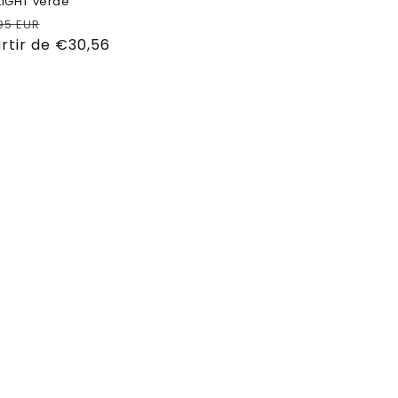
LIGHT verde
io
Precio
95 EUR
tual
rtir de €30,56
de
oferta