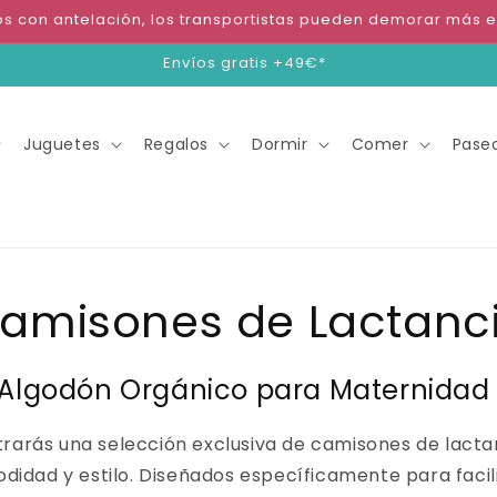
os con antelación, los transportistas pueden demorar más e
Envíos gratis +49€*
Juguetes
Regalos
Dormir
Comer
Pase
amisones de Lactanc
lgodón Orgánico para Maternidad 
arás una selección exclusiva de camisones de lact
didad y estilo. Diseñados específicamente para facil