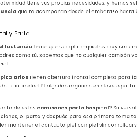
aternidad tiene sus propias necesidades, y hemos s
tancia
que te acompañan desde el embarazo hasta b
al y Parto
l lactancia
tiene que cumplir requisitos muy concr
dres como tú, sabemos que no cualquier camisón va
ial.
pitalarios
tienen abertura frontal completa para fac
 tu intimidad. El algodón orgánico es clave aquí: tu
canta de estos
camisones parto hospital
? Su versat
ciones, el parto y después para esa primera toma tan
r mantener el contacto piel con piel sin complicars