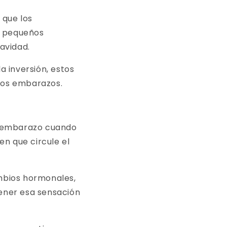
 que los
s pequeños
avidad.
a inversión, estos
ros embarazos.
l embarazo cuando
n que circule el
mbios hormonales,
ener esa sensación