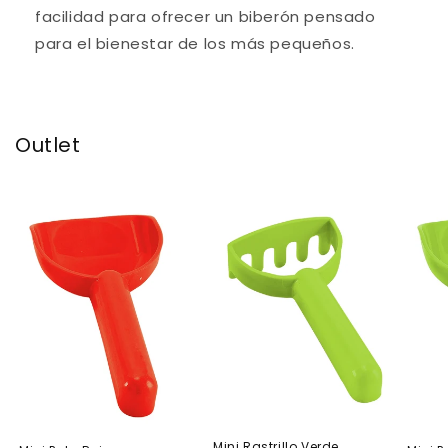
facilidad para ofrecer un biberón pensado
para el bienestar de los más pequeños.
Outlet
Oferta
Oferta
Of
Mini Rastrillo Verde