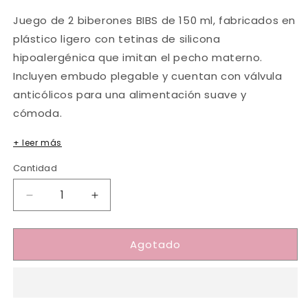
Juego de 2 biberones BIBS de 150 ml, fabricados en
plástico ligero con tetinas de silicona
hipoalergénica que imitan el pecho materno.
Incluyen embudo plegable y cuentan con válvula
anticólicos para una alimentación suave y
cómoda.
+ leer más
Cantidad
Cantidad
Reducir
Aumentar
cantidad
cantidad
para
para
Agotado
2
2
Biberones
Biberones
Plástico
Plástico
BIBS
BIBS
Silicona
Silicona