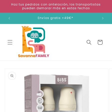
Ir
Haz tus pedidos con antelación, los transportistas
directamente
pueden demorar más en estas fechas
al contenido
ienda
Envíos gratis +49€*
Carrito
Ir
directamente
a la
información
del producto