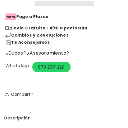
Ivory
Ivory
150
150
ml
ml
Pago a Plazos
Envío Gratuito +49€ a península
Cambios y Devoluciones
Te Aconsejamos
¿Dudas? ¿Asesoramiento?
WhatsApp
670 257 220
Compartir
Descripción