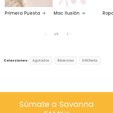
Primera Puesta
Mac Ilusión
Ropa
de
1
/
5
Colecciones:
Agotados
Biberones
SINOferta
Súmate a Savanna