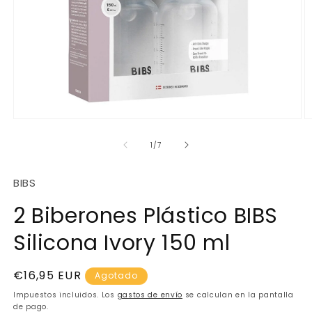
Abrir
Ab
elemento
e
multimedia
m
de
1
/
7
1
2
en
e
una
u
BIBS
ventana
v
modal
m
2 Biberones Plástico BIBS
Silicona Ivory 150 ml
Precio
€16,95 EUR
Agotado
habitual
Impuestos incluidos. Los
gastos de envío
se calculan en la pantalla
de pago.