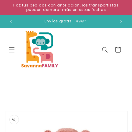
Ir
Haz tus pedidos con antelación, los transportistas
directamente
pueden demorar más en estas fechas
al contenido
ienda
Envíos gratis +49€*
Carrito
Ir
directamente
a la
información
del producto