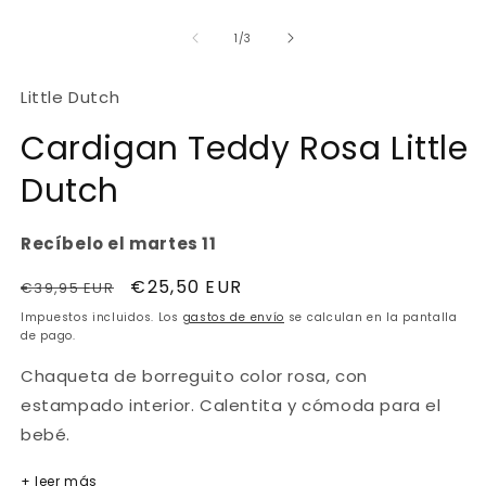
modal
de
1
/
3
Little Dutch
Cardigan Teddy Rosa Little
Dutch
Recíbelo el martes 11
Precio
Precio
€25,50 EUR
€39,95 EUR
Oferta
habitual
de
Impuestos incluidos. Los
gastos de envío
se calculan en la pantalla
oferta
de pago.
Chaqueta de borreguito color rosa, con
estampado interior. Calentita y cómoda para el
bebé.
+ leer más