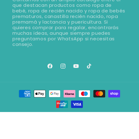
que destacan productos como ropa de
bebé, ropa de recién nacido y ropa de bebés
prematuros, canastilla recién nacido, ropa
premamá y lactancia y puericultura. Si
quieres comprar para regalar, encontrarás
muchas ideas, aunque siempre puedes
preguntarnos por WhatsApp si necesitas
consejo.
Facebook
Instagram
YouTube
TikTok
Formas
de
pago
© 2026,
Savanna Family
Tecnología de Shopify
Política de privacidad
Política de reembolso
Política de envío
Información de contacto