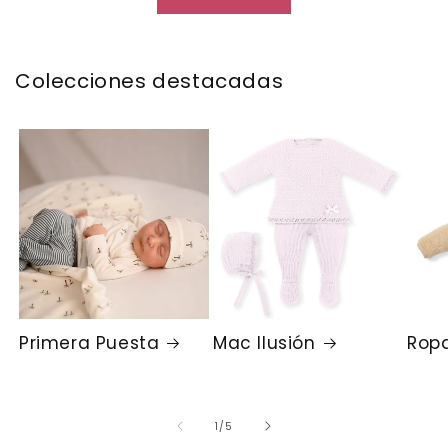
Colecciones destacadas
Primera Puesta
Mac Ilusión
Ropa
de
1
/
5