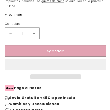
habitual
de
Impuestos incluidos. Los
gastos de envío
se calculan en la pantalla
oferta
de pago.
+ leer más
Cantidad
Cantidad
Reducir
Aumentar
cantidad
cantidad
para
para
Agotado
Funda
Funda
nórdica
nórdica
con
con
relleno
relleno
LOVE
LOVE
FRIENDS
FRIENDS
Pago a Plazos
Envío Gratuito +49€ a península
Cambios y Devoluciones