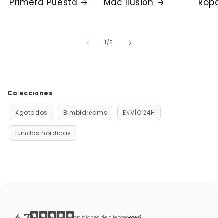
Primera Puesta
Mac Ilusión
Ropa
de
1
/
5
Colecciones:
Agotados
Bimbidreams
ENVÍO 24H
Fundas nordicas
4.7
opiniones de clientes