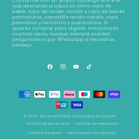
Contamos con un amplio cátalogo entre el
que destacan productos como ropa de
bebé, ropa de recién nacido y ropa de bebés
prematuros, canastilla recién nacido, ropa
premamá y lactancia y puericultura. Si
quieres comprar para regalar, encontrarás
muchas ideas, aunque siempre puedes
preguntarnos por WhatsApp si necesitas
consejo.
Facebook
Instagram
YouTube
TikTok
Formas
de
pago
© 2026,
Savanna Family
Tecnología de Shopify
Política de privacidad
Política de reembolso
Política de envío
Información de contacto