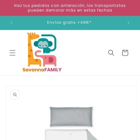
Ir
Haz tus pedidos con antelación, los transportistas
directamente
pueden demorar más en estas fechas
al contenido
ienda
Envíos gratis +49€*
Carrito
Ir
directamente
a la
información
del producto