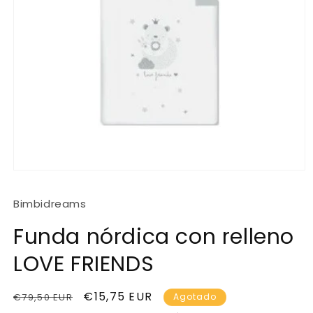
Abrir
elemento
multimedia
Bimbidreams
1
en
una
Funda nórdica con relleno
ventana
modal
LOVE FRIENDS
Precio
Precio
€15,75 EUR
€79,50 EUR
Agotado