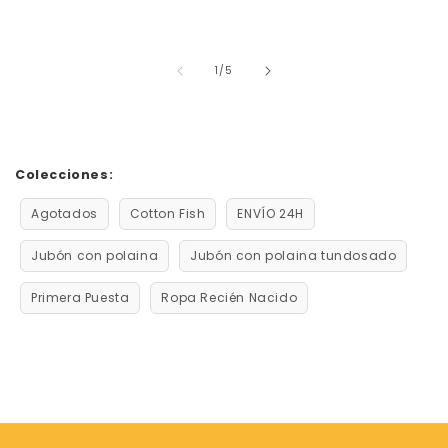
de
1
/
5
Colecciones:
Agotados
Cotton Fish
ENVÍO 24H
Jubón con polaina
Jubón con polaina tundosado
Primera Puesta
Ropa Recién Nacido