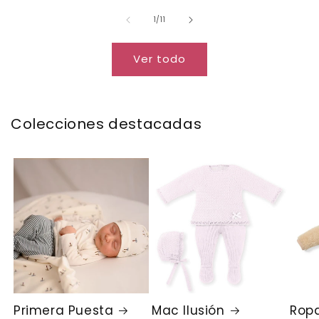
oferta
oferta
de
1
/
11
Ver todo
Colecciones destacadas
Primera Puesta
Mac Ilusión
Ropa