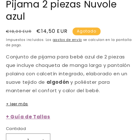
Pijama 2 piezas Nuvole
azul
Precio
Precio
€14,50 EUR
€18,00 EUR
Agotado
habitual
de
Impuestos incluidos. Los
gastos de envío
se calculan en la pantalla
oferta
de pago.
Conjunto de pijama para bebé azul de 2 piezas
que incluye chaqueta de manga larga y pantalón
polaina con calcetín integrado, elaborado en un
suave tejido de
algodón
y poliéster para
mantener el confort y calor del bebé.
+ leer más
+ Guía de Tallas
Cantidad
Cantidad