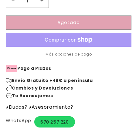
Reducir
Aumentar
cantidad
cantidad
para
para
Agotado
Pijama
Pijama
2
2
piezas
piezas
Nuvole
Nuvole
azul
azul
Más opciones de pago
Pago a Plazos
Envío Gratuito +49€ a península
Cambios y Devoluciones
Te Aconsejamos
¿Dudas? ¿Asesoramiento?
WhatsApp
670 257 220