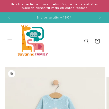
Ir
Haz tus pedidos con antelación, los transportistas
directamente
pueden demorar más en estas fechas
al contenido
ienda
Envíos gratis +49€*
Carrito
Ir
directamente
a la
información
del producto